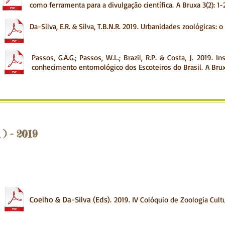
como ferramenta para a divulgação científica.
A Bruxa 3(2): 1-
Da-Silva, E.R. & Silva, T.B.N.R. 2019. Urbanidades zoológicas:
Passos, G.A.G.; Passos, W.L.; Brazil, R.P. & Costa, J. 2019. 
conhecimento entomológico dos Escoteiros do Brasil.
A Brux
 ) - 2019
Coelho & Da-Silva (Eds)
. 2019. IV Colóquio de Zoologia Cultu