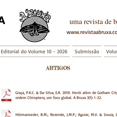
A
u
ma revista de b
www.revistaabruxa.c
Editorial do Volume 10 - 2026
Submissão
Volu
 - 2019 ARTIGOS
Graça, P.K.C. & Da-Silva, E.R. 2019. Herói além de Gotham Ci
ordem Chiroptera, um foco global.
A Bruxa 3(1): 1-22.
Hörmanseder, B.M.; Rezende, J.M.P.; Aguiar, M.V. & Souza,