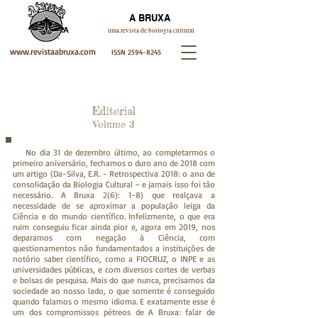
A BRUXA
A BRUXA
u
ma revista de biologia cultural
www.revistaabruxa.com
ISSN
2594-8245
Editorial
Volume 3
No dia 31 de dezembro último, ao completarmos o
primeiro aniversário, fechamos o duro ano de 2018 com
um artigo (Da-Silva, E.R. - Retrospectiva 2018: o ano de
consolidação da Biologia Cultural – e jamais isso foi tão
necessário. A Bruxa 2(6): 1-8) que realçava a
necessidade de se aproximar a população leiga da
Ciência e do mundo científico. Infelizmente, o que era
ruim conseguiu ficar ainda pior e, agora em 2019, nos
deparamos com negação à Ciência, com
questionamentos não fundamentados a instituições de
notório saber científico, como a FIOCRUZ, o INPE e as
universidades públicas, e com diversos cortes de verbas
e bolsas de pesquisa. Mais do que nunca, precisamos da
sociedade ao nosso lado, o que somente é conseguido
quando falamos o mesmo idioma. E exatamente esse é
um dos compromissos pétreos de A Bruxa: falar de