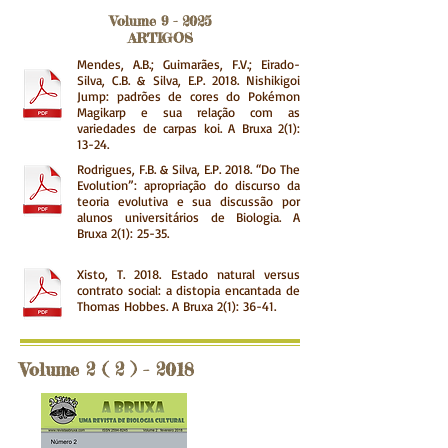
Volume 9 - 2025
ARTIGOS
Mendes, A.B.; Guimarães, F.V.; Eirado-
Silva, C.B. & Silva, E.P. 2018. Nishikigoi
Jump: padrões de cores do Pokémon
Magikarp e sua relação com as
variedades de carpas koi.
A Bruxa 2(1):
13-24.
Rodrigues, F.B. & Silva, E.P. 2018. “Do The
Evolution”: apropriação do discurso da
teoria evolutiva e sua discussão por
alunos universitários de Biologia. A
Bruxa 2(1): 25-35.
Xisto, T. 2018. Estado natural versus
contrato social: a distopia encantada de
Thomas Hobbes
.
A Bruxa 2(1): 36-41.
Volume 2 ( 2 ) - 2018