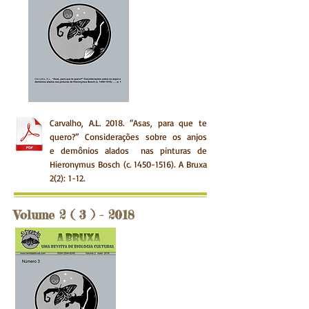
Carvalho, A.L. 2018. “Asas, para que te
quero?” Considerações sobre os anjos
e demônios alados nas pinturas de
Hieronymus Bosch (c.
1450-1516)
.
A Bruxa
2(2): 1-12.
Volume 2 ( 3 ) - 2018